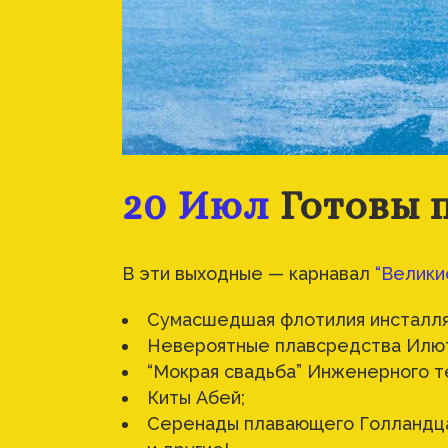
20 Июл
Готовы п
В эти выходные — карнавал
“
Велики
Сумасшедшая флотилия инсталл
Невероятные плавсредства Илю
“Мокрая свадьба” Инженерного т
Киты Абей;
Серенады плавающего Голландц