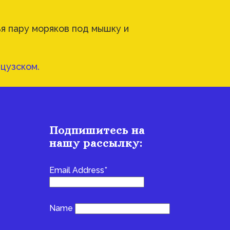
я пару моряков под мышку и
цузском.
Подпишитесь на
нашу рассылку:
Email Address*
Name