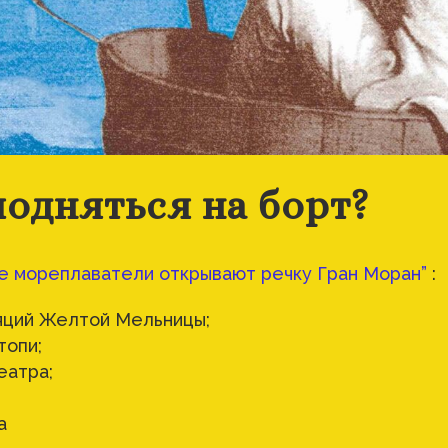
одняться на борт?
е мореплаватели открывают речку Гран Моран”
:
яций Желтой Мельницы;
топи;
еатра;
а