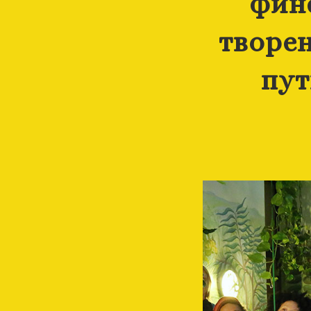
фин
творен
пут