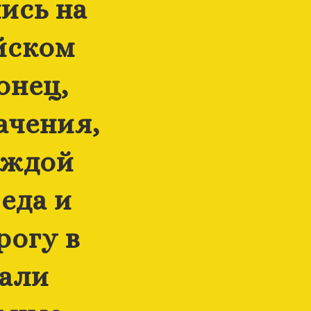
ись на
ейском
онец,
ачения,
аждой
еда и
рогу в
щали