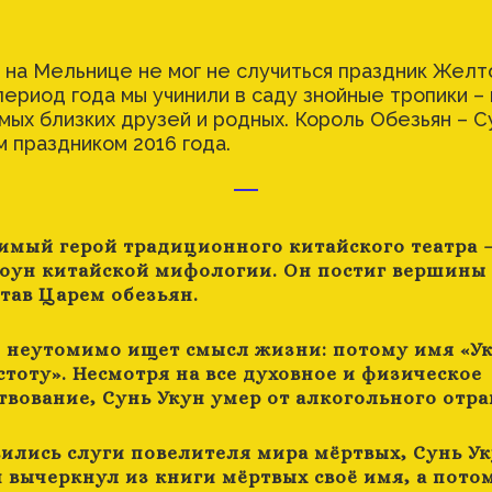
а на Мельнице не мог не случиться праздник Желт
ериод года мы учинили в саду знойные тропики – 
амых близких друзей и родных. Король Обезьян – С
 праздником 2016 года.
мый герой традиционного китайского театра –
оун китайской мифологии. Он постиг вершины
став Царем обезьян.
 неутомимо ищет смысл жизни: потому имя «Ук
стоту». Несмотря на все духовное и физическое
вование, Сунь Укун умер от алкогольного отра
вились слуги повелителя мира мёртвых, Сунь У
 вычеркнул из книги мёртвых своё имя, а пото