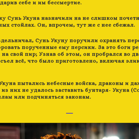
дарив себе и им бессмертие.
ку Сунь Укуна назначили на не слишком почет
ых стойлах. Он, впрочем, тут же с нее сбежал.
здельничал, Сунь Укуну поручили охранять перс
оровать порученные ему персики. За это боги р
на свой пир; Узнав об этом, он пробрался во д
 съел всё, что было приготовлено, включая эли
Укуна пытались небесные войска, драконы и да
из них не удалось заставить бунтаря- Укуна (С
илам или подчиняться законам.