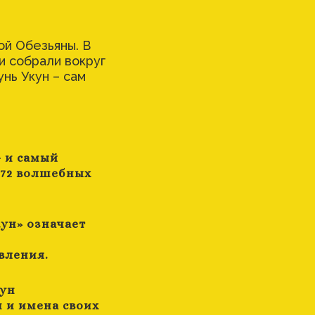
ой Обезьяны. В
и собрали вокруг
унь Укун – сам
 и самый
 72 волшебных
ун» означает
вления.
кун
м и имена своих