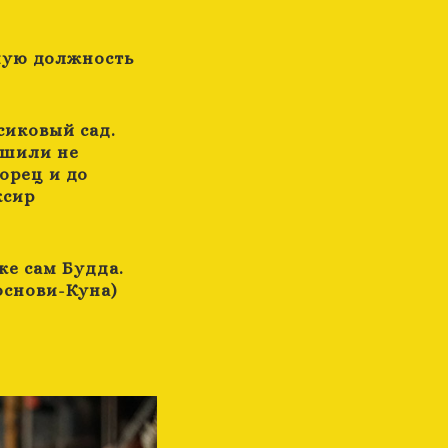
ную должность
иковый сад.
ешили не
ворец и до
ксир
же сам Будда.
основи-Куна)