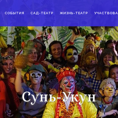
СОБЫТИЯ
САД-ТЕАТР
ЖИЗНЬ-ТЕАТР
УЧАСТВОВА
Сунь-Укун