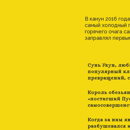
В канун 2016 год
самый холодный п
горячего очага с
заправлял первым
Сунь Укун, люби
популярный кл
превращений, 
Король обезьян
«постигший Пу
самосовершенст
Когда за ним я
разбушевался и