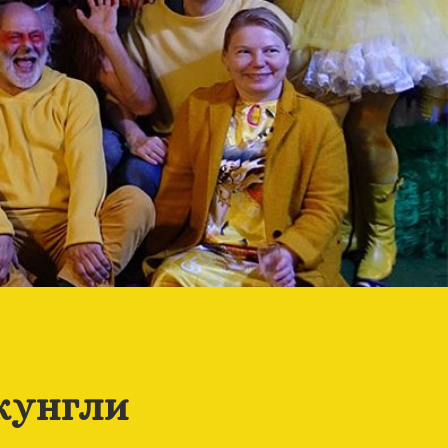
жунгли