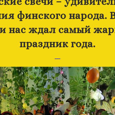
ские свечи – удивител
ия финского народа. 
и нас ждал самый жа
праздник года.