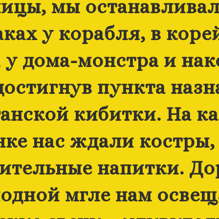
ицы, мы останавливал
ках у корабля, в кор
, у дома-монстра и нак
достигнув пункта назн
ганской кибитки. На к
нке нас ждали костры, 
ительные напитки. До
одной мгле нам осве