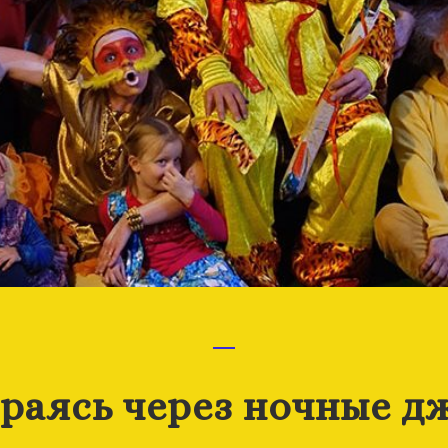
раясь через ночные д