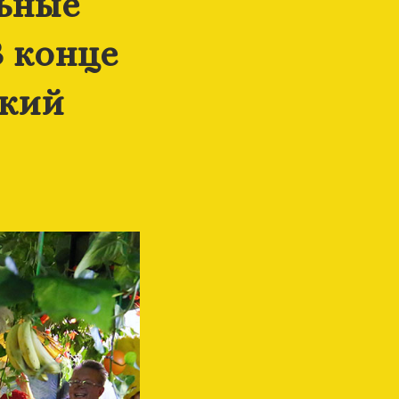
ьные
В конце
ркий