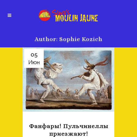
Author: Sophie Kozich
05
Июн
Фанфары! Пульчинеллы
приезжают!