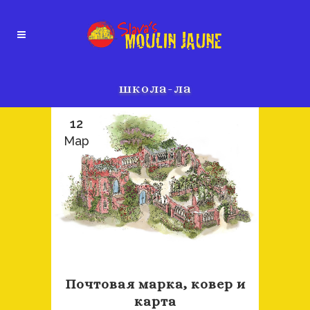
школа-ла
12
Мар
Почтовая марка, ковер и
карта