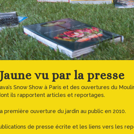
Jaune vu par la presse
lava’s Snow Show à Paris et des ouvertures du Moulin
nt ils rapportent articles et reportages.
a première ouverture du jardin au public en 2010.
lications de presse écrite et les liens vers les rep