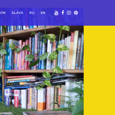
ION
SLAVA
RU
EN