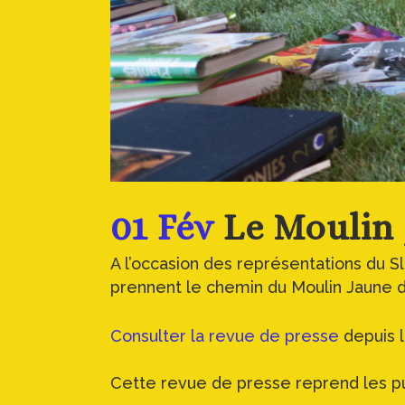
01 Fév
Le Moulin 
A l’occasion des représentations du S
prennent le chemin du Moulin Jaune do
Consulter la revue de presse
depuis l
Cette revue de presse reprend les pub