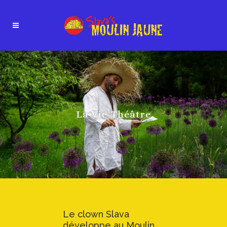
La Vie-Théâtre
Le clown Slava
développe au Moulin