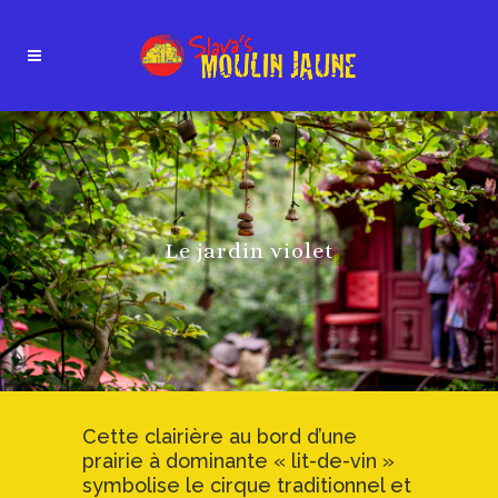
Le jardin violet
Cette clairière au bord d’une
prairie à dominante « lit-de-vin »
symbolise le cirque traditionnel et