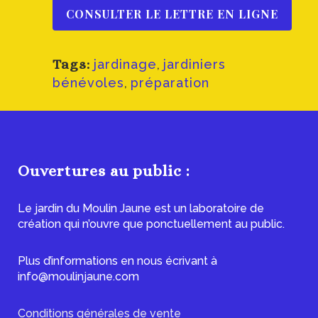
CONSULTER LE LETTRE EN LIGNE
Tags:
jardinage
,
jardiniers
bénévoles
,
préparation
Ouvertures au public :
Le jardin du Moulin Jaune est un laboratoire de
création qui n’ouvre que ponctuellement au public.
Plus d’informations en nous écrivant à
info@moulinjaune.com
Conditions générales de vente